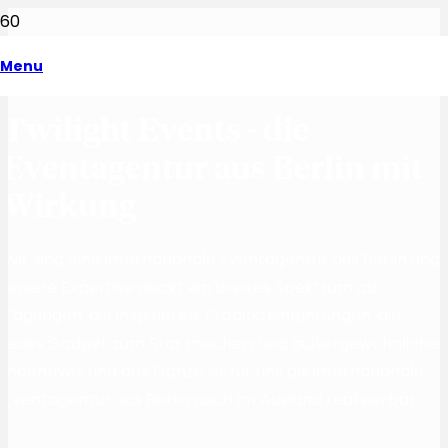
Menu
Twilight Events - die
Eventagentur aus Berlin mit
Wirkung
Wir sind eine internationale Eventagentur aus Berlin und
unsere Expertise deckt ein breites Spektrum ab:
Tagungen, die inspirieren; Produkteinführungen, die
jedes Gadget zum Star machen; und außergewöhnliche
Incentives und das Ganze ist für uns als internationale
Eventagentur aus Berlin auch im Ausland realisierbar.