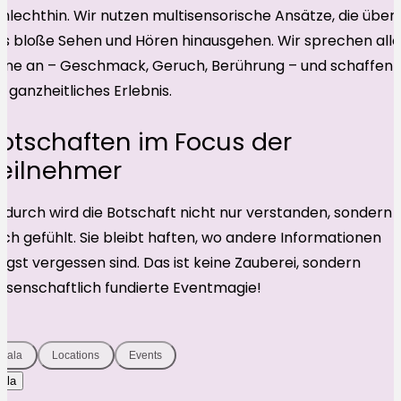
hlechthin. Wir nutzen multisensorische Ansätze, die über
s bloße Sehen und Hören hinausgehen. Wir sprechen alle
nne an – Geschmack, Geruch, Berührung – und schaffen 
n ganzheitliches Erlebnis.
otschaften im Focus der
eilnehmer
durch wird die Botschaft nicht nur verstanden, sondern
ch gefühlt. Sie bleibt haften, wo andere Informationen
ngst vergessen sind. Das ist keine Zauberei, sondern
ssenschaftlich fundierte Eventmagie!
Gala
Locations
Events
ala