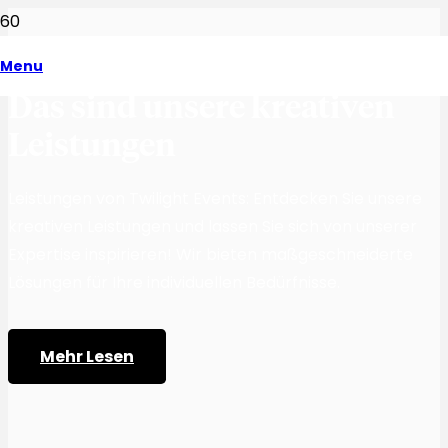
Menu
Das sind unsere kreativen
Leistungen
Leistungen von Twilight Events: Entdecken Sie unsere
kreativen Leistungen und lassen Sie sich von unserer
Expertise inspirieren! Wir bieten maßgeschneiderte
Lösungen für Ihre individuellen Bedürfnisse.
Mehr Lesen