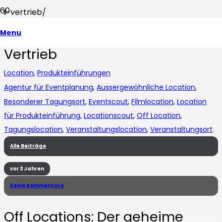
Menu
Off Locations für Tagung und
Vertrieb
Location
,
Produkteinführungen
Agentur für Eventplanung
,
Aussergewöhnliche Location
,
Besonderer Tagungsort
,
Eventscout
,
Filmlocation
,
Location
für Produkteinführung
,
Locationscout
,
Off Location
,
Tagungslocation
,
Veranstaltungslocation
,
Veranstaltungsort
Alle Beiträge
vor 3 Jahren
Keine Kommentare
Off Locations: Der geheime