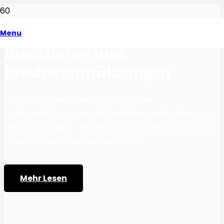
Menu
Roadshows und
Produkteinführungen
Bei Twilight Events verstehen wir, dass
Produkteinführungen und Roadshows mehr sind als nur
Veranstaltungen – sie sind epische Erlebnisse, die das
Potenzial haben, Marken zu stärken.
Mehr Lesen