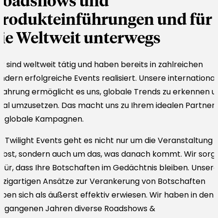
Roadshows und
rodukteinführungen und für
ie Weltweit unterwegs
r sind weltweit tätig und haben bereits in zahlreichen
ndern erfolgreiche Events realisiert. Unsere internationa
fahrung ermöglicht es uns, globale Trends zu erkennen u
kal umzusetzen. Das macht uns zu Ihrem idealen Partner
ür globale Kampagnen.
i Twilight Events geht es nicht nur um die Veranstaltung
lbst, sondern auch um das, was danach kommt. Wir sorg
für, dass Ihre Botschaften im Gedächtnis bleiben. Unser
nzigartigen Ansätze zur Verankerung von Botschaften
ben sich als äußerst effektiv erwiesen. Wir haben in den
ergangenen Jahren diverse Roadshows &