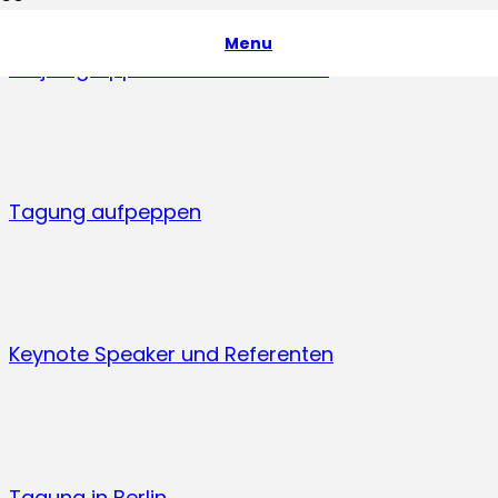
Menu
Projektgruppen für Events bilden
Tagung aufpeppen
Keynote Speaker und Referenten
Tagung in Berlin