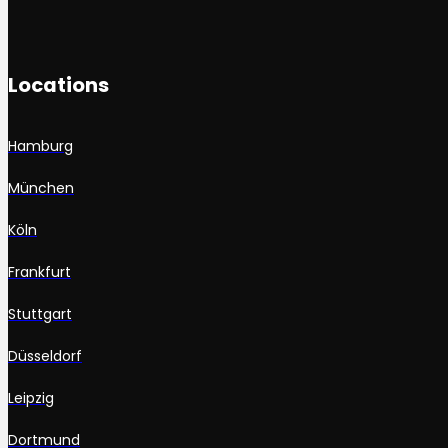
Locations
Hamburg
München
Köln
Frankfurt
Stuttgart
Düsseldorf
Leipzig
Dortmund