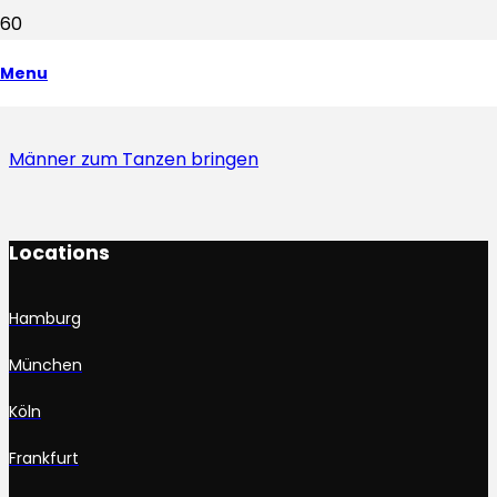
Tagung aufpeppen
Menu
Männer zum Tanzen bringen
Locations
Hamburg
München
Köln
Frankfurt